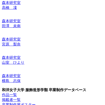
森本研究室
高橋 凜
森本研究室
田澤 未南
森本研究室
宮原 梨奈
森本研究室
山室 ひより
森本研究室
横島 志保
和洋女子大学 服飾造形学類 卒業制作データベース
作品一覧
掲載者一覧
卒業制作展ポスター