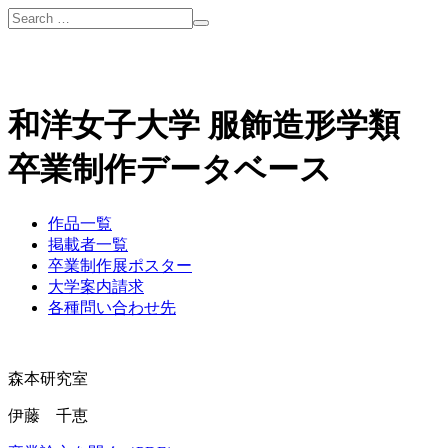
和洋女子大学 服飾造形学類
卒業制作データベース
作品一覧
掲載者一覧
卒業制作展ポスター
大学案内請求
各種問い合わせ先
森本研究室
伊藤 千恵