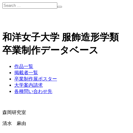
和洋女子大学 服飾造形学類
卒業制作データベース
作品一覧
掲載者一覧
卒業制作展ポスター
大学案内請求
各種問い合わせ先
森岡研究室
清水 麻由