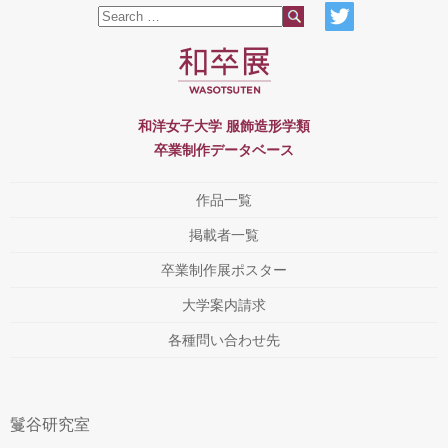
和洋女子大学 服飾造形学類
卒業制作データベース
作品一覧
掲載者一覧
卒業制作展ポスター
大学案内請求
各種問い合わせ先
鬘谷研究室