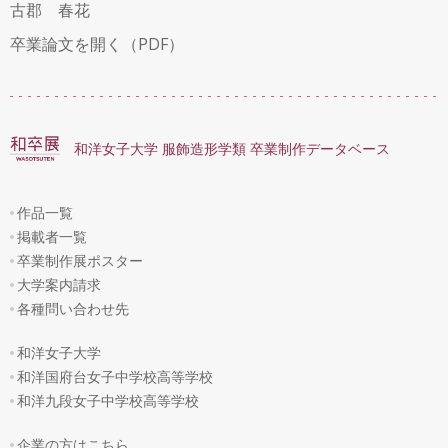
古郡 春花
卒業論文を開く（PDF）
和洋女子大学 服飾造形学類 卒業制作データベース
作品一覧
掲載者一覧
卒業制作展ポスター
大学案内請求
各種問い合わせ先
和洋女子大学
和洋国府台女子中学校高等学校
和洋九段女子中学校高等学校
企業の方はこちら